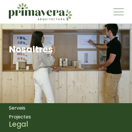
Nosaltres
Menú
Inici
Nosaltres
Serveis
Projectes
Legal
Darrere de Primavera