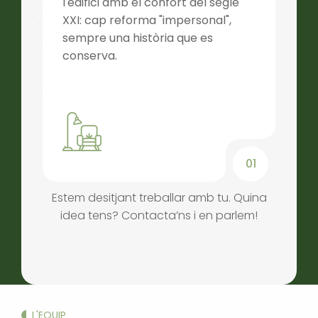
l'edifici amb el confort del segle
XXI: cap reforma "impersonal",
sempre una història que es
conserva.
4
01
Estem desitjant treballar amb tu. Quina
idea tens? Contacta’ns i en parlem!
L'EQUIP